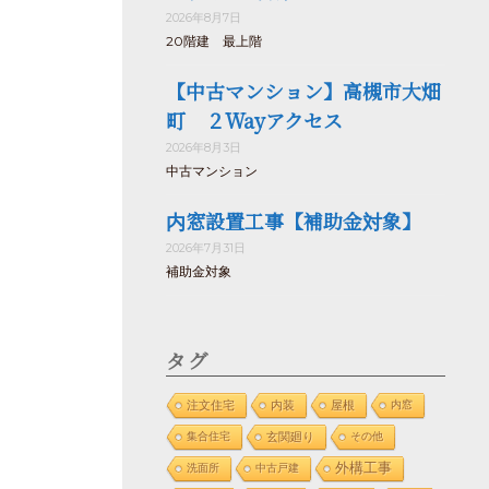
2026年8月7日
20階建 最上階
【中古マンション】高槻市大畑
町 ２Wayアクセス
2026年8月3日
中古マンション
内窓設置工事【補助金対象】
2026年7月31日
補助金対象
タグ
注文住宅
内装
屋根
内窓
集合住宅
玄関廻り
その他
外構工事
洗面所
中古戸建