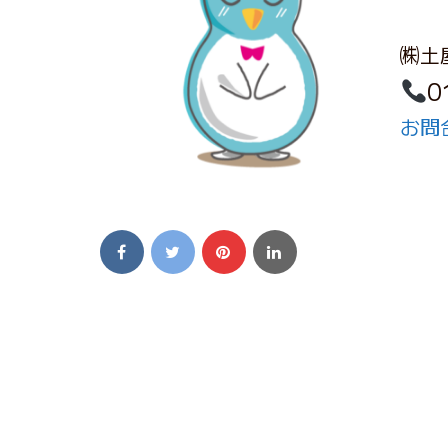
㈱土
0
お問