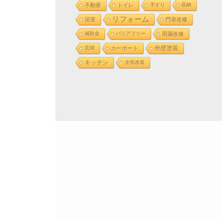
不動産
トイレ
手すり
収納
リフォーム
浴室
門扉改修
補助金
バリアフリー
雨漏改修
外壁塗装
玄関
カーポート
キッチン
全面改装