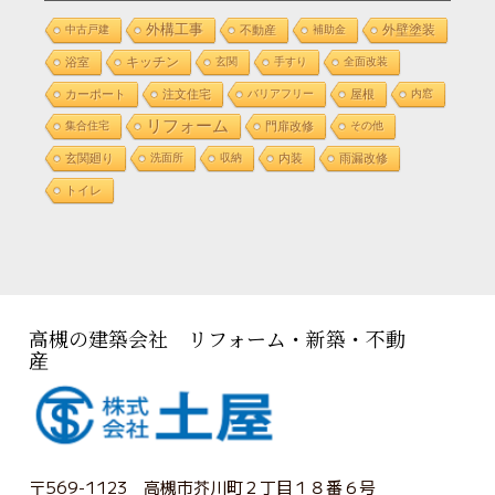
外構工事
外壁塗装
中古戸建
不動産
補助金
浴室
キッチン
玄関
手すり
全面改装
カーポート
注文住宅
バリアフリー
屋根
内窓
リフォーム
集合住宅
門扉改修
その他
玄関廻り
洗面所
収納
内装
雨漏改修
トイレ
高槻の建築会社 リフォーム・新築・不動
産
〒569-1123 高槻市芥川町２丁目１８番６号