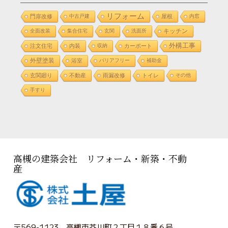
リフォーム
門扉改修
中古戸建
屋根
内窓
全面改装
集合住宅
玄関
洗面所
キッチン
外構工事
注文住宅
内装
収納
カーポート
外壁塗装
浴室
バリアフリー
補助金
玄関廻り
不動産
雨漏改修
トイレ
その他
手すり
高槻の建築会社 リフォーム・新築・不動
産
〒569-1123 高槻市芥川町２丁目１８番６号