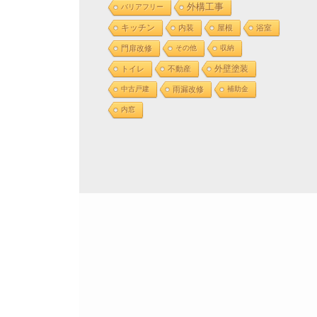
外構工事
バリアフリー
キッチン
内装
屋根
浴室
門扉改修
その他
収納
外壁塗装
トイレ
不動産
中古戸建
雨漏改修
補助金
内窓