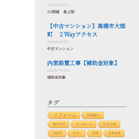
2026年8月7日
20階建 最上階
【中古マンション】高槻市大畑
町 ２Wayアクセス
2026年8月3日
中古マンション
内窓設置工事【補助金対象】
2026年7月31日
補助金対象
タグ
リフォーム
玄関廻り
集合住宅
カーポート
注文住宅
洗面所
手すり
玄関
全面改装