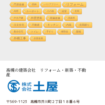
リフォーム
門扉改修
収納
バリアフリー
内窓
カーポート
その他
浴室
玄関
外壁塗装
中古戸建
雨漏改修
洗面所
注文住宅
不動産
キッチン
内装
玄関廻り
集合住宅
トイレ
手すり
補助金
屋根
外構工事
全面改装
高槻の建築会社 リフォーム・新築・不動
産
〒569-1123 高槻市芥川町２丁目１８番６号